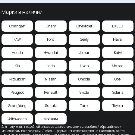
Марки в наличии
Changan
Chery
Chevrolet
EXEED
FAW
Ford
Geely
Haval
Honda
Hyundai
Jetour
Kaiyi
Kia
Lada
Livan
Mazda
Mitsubishi
Nissan
Omoda
Opel
Peugeot
Renault
Skoda
Solaris
SsangYong
Suzuki
Tank
Toyota
Volkswagen
Москвич
Для получения подробной информации о стоимости автомобилей обращайтесь к
менеджерам по продажам. Любая информация, содержащаяся на настоящем сайте,
носит исключительно справочный характер и ни при каких обстоятельствах не может