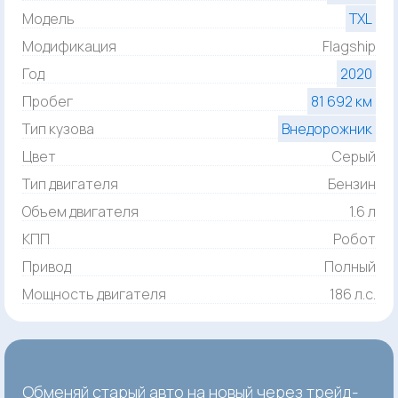
Модель
TXL
Модификация
Flagship
Год
2020
Пробег
81 692 км
Тип кузова
Внедорожник
Цвет
Серый
Тип двигателя
Бензин
Объем двигателя
1.6 л
КПП
Робот
Привод
Полный
Мощность двигателя
186 л.с.
Обменяй старый авто на новый через трейд-