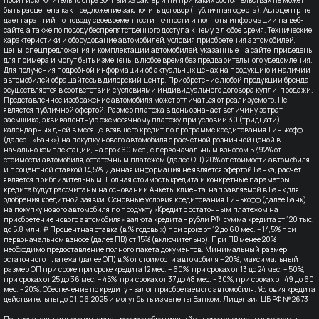
быть расценена как предложение заключить договор (публичная оферта). Автоцентр не
дает гарантий по поводу своевременности, точности и полноты информации на веб-
сайте, а также по поводу беспрепятственного доступа к нему в любое время. Технические
характеристики и оборудование автомобилей, условия приобретения автомобилей,
цены, спецпредложения и комплектации автомобилей, указанные на сайте, приведены
для примера и могут быть изменены в любое время без предварительного уведомления.
Для получения подробной информации об актуальных ценах на продукцию и наличии
автомобилей обращайтесь в дилерский центр. Приобретение любой продукции бренда
осуществляется в соответствии с условиями индивидуального договора купли-продажи.
Представленное изображение автомобиля может отличаться от реализуемого. Не
является публичной офертой. Размер платежа в день означает величину затрат
заемщика, эквивалентную ежемесячному платежу при условии 30 (тридцати)
календарных дней в месяце, взявшего кредит по программе кредитования Тинькофф
(далее – «Банк») на покупку нового автомобиля с расчетной розничной ценой в
начально комплектации, на срок 60 мес., с первоначальным взносом 57,92% от
стоимости автомобиля, остаточным платежом (далее ОП) 20% от стоимости автомобиля
и процентной ставкой 14,5%. Данная информация не является офертой Банка, расчет
является приблизительным. Полная стоимость кредита и конкретные параметры
кредита будут рассчитаны на основании Анкеты клиента, направляемой в Банк для
одобрения кредитной заявки. Основные условия кредитования Тинькофф (далее Банк)
на покупку нового автомобиля по продукту «Кредит с остаточным платежом на
приобретение нового автомобиля» валюта кредита – рубли РФ; сумма кредита от 120 тыс.
до 5.8 млн. ₽ Процентная ставка (в % годовых) при сроке от 12 до 60 мес. – 14,5% при
первоначальном взносе (далее ПВ) от 15% (включительно). При ПВ менее 20%
необходимо предоставление полного пакета документов. Минимальный размер
остаточного платежа (далее ОП) в % от стоимости автомобиля – 20%; максимальный
размер ОП при сроке при сроке кредита 12 мес. – 60%, при сроках от 13 до 24 мес. – 50%,
при сроках от 25 до 36 мес. – 45%, при сроках от 37 до 48 мес. – 30%, при сроках от 49 до 60
мес. – 20%. Обеспечение по кредиту – залог приобретаемого автомобиля. Условия кредита
действительны до 01.06.2025 и могут быть изменены Банком. Лицензия ЦБ РФ № 2673
Пользователь данного интернет-ресурса обратившийся, через специальные формы