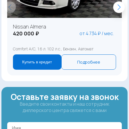
Nissan Almera
420 000 ₽
от 4 734 ₽ / мес.
Comfort A/C, 1.6 л. 102 л.с., Бензин, Автомат
Подробнее
Купить в кредит
Оставьте заявку на звонок
Введите свои контакты и наш сотрудник
диллерского центра свяжется с вами