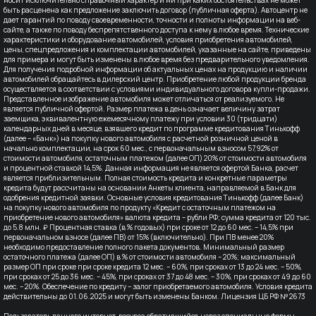
быть расценена как предложение заключить договор (публичная оферта). Автоцентр не
дает гарантий по поводу своевременности, точности и полноты информации на веб-
сайте, а также по поводу беспрепятственного доступа к нему в любое время. Технические
характеристики и оборудование автомобилей, условия приобретения автомобилей,
цены, спецпредложения и комплектации автомобилей, указанные на сайте, приведены
для примера и могут быть изменены в любое время без предварительного уведомления.
Для получения подробной информации об актуальных ценах на продукцию и наличии
автомобилей обращайтесь в дилерский центр. Приобретение любой продукции бренда
осуществляется в соответствии с условиями индивидуального договора купли-продажи.
Представленное изображение автомобиля может отличаться от реализуемого. Не
является публичной офертой. Размер платежа в день означает величину затрат
заемщика, эквивалентную ежемесячному платежу при условии 30 (тридцати)
календарных дней в месяце, взявшего кредит по программе кредитования Тинькофф
(далее – «Банк») на покупку нового автомобиля с расчетной розничной ценой в
начально комплектации, на срок 60 мес., с первоначальным взносом 57,92% от
стоимости автомобиля, остаточным платежом (далее ОП) 20% от стоимости автомобиля
и процентной ставкой 14,5%. Данная информация не является офертой Банка, расчет
является приблизительным. Полная стоимость кредита и конкретные параметры
кредита будут рассчитаны на основании Анкеты клиента, направляемой в Банк для
одобрения кредитной заявки. Основные условия кредитования Тинькофф (далее Банк)
на покупку нового автомобиля по продукту «Кредит с остаточным платежом на
приобретение нового автомобиля» валюта кредита – рубли РФ; сумма кредита от 120 тыс.
до 5.8 млн. ₽ Процентная ставка (в % годовых) при сроке от 12 до 60 мес. – 14,5% при
первоначальном взносе (далее ПВ) от 15% (включительно). При ПВ менее 20%
необходимо предоставление полного пакета документов. Минимальный размер
остаточного платежа (далее ОП) в % от стоимости автомобиля – 20%; максимальный
размер ОП при сроке при сроке кредита 12 мес. – 60%, при сроках от 13 до 24 мес. – 50%,
при сроках от 25 до 36 мес. – 45%, при сроках от 37 до 48 мес. – 30%, при сроках от 49 до 60
мес. – 20%. Обеспечение по кредиту – залог приобретаемого автомобиля. Условия кредита
действительны до 01.06.2025 и могут быть изменены Банком. Лицензия ЦБ РФ № 2673
Пользователь данного интернет-ресурса обратившийся, через специальные формы