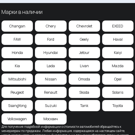
Марки в наличии
Changan
Chery
Chevrolet
EXEED
FAW
Ford
Geely
Haval
Honda
Hyundai
Jetour
Kaiyi
Kia
Lada
Livan
Mazda
Mitsubishi
Nissan
Omoda
Opel
Peugeot
Renault
Skoda
Solaris
SsangYong
Suzuki
Tank
Toyota
Volkswagen
Москвич
Для получения подробной информации о стоимости автомобилей обращайтесь к
менеджерам по продажам. Любая информация, содержащаяся на настоящем сайте,
носит исключительно справочный характер и ни при каких обстоятельствах не может