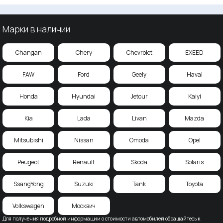
Марки в наличии
Changan
Chery
Chevrolet
EXEED
FAW
Ford
Geely
Haval
Honda
Hyundai
Jetour
Kaiyi
Kia
Lada
Livan
Mazda
Mitsubishi
Nissan
Omoda
Opel
Peugeot
Renault
Skoda
Solaris
SsangYong
Suzuki
Tank
Toyota
Volkswagen
Москвич
Для получения подробной информации о стоимости автомобилей обращайтесь к