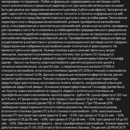
менеджерам по продажам. Любая информация, содержащаяся на настоящем сайте,
носит исключительно справочный характер и ни при каких обстоятельствах не может
быть расценена как предложение заключить договор (публичная оферта). Автоцентр не
дает гарантий по поводу своевременности, точности и полноты информации на веб-
сайте, а также по поводу беспрепятственного доступа к нему в любое время. Технические
характеристики и оборудование автомобилей, условия приобретения автомобилей,
цены, спецпредложения и комплектации автомобилей, указанные на сайте, приведены
для примера и могут быть изменены в любое время без предварительного уведомления.
Для получения подробной информации об актуальных ценах на продукцию и наличии
автомобилей обращайтесь в дилерский центр. Приобретение любой продукции бренда
осуществляется в соответствии с условиями индивидуального договора купли-продажи.
Представленное изображение автомобиля может отличаться от реализуемого. Не
является публичной офертой. Размер платежа в день означает величину затрат
заемщика, эквивалентную ежемесячному платежу при условии 30 (тридцати)
календарных дней в месяце, взявшего кредит по программе кредитования Тинькофф
(далее – «Банк») на покупку нового автомобиля с расчетной розничной ценой в
начально комплектации, на срок 60 мес., с первоначальным взносом 57,92% от
стоимости автомобиля, остаточным платежом (далее ОП) 20% от стоимости автомобиля
и процентной ставкой 14,5%. Данная информация не является офертой Банка, расчет
является приблизительным. Полная стоимость кредита и конкретные параметры
кредита будут рассчитаны на основании Анкеты клиента, направляемой в Банк для
одобрения кредитной заявки. Основные условия кредитования Тинькофф (далее Банк)
на покупку нового автомобиля по продукту «Кредит с остаточным платежом на
приобретение нового автомобиля» валюта кредита – рубли РФ; сумма кредита от 120 тыс.
до 5.8 млн. ₽ Процентная ставка (в % годовых) при сроке от 12 до 60 мес. – 14,5% при
первоначальном взносе (далее ПВ) от 15% (включительно). При ПВ менее 20%
необходимо предоставление полного пакета документов. Минимальный размер
остаточного платежа (далее ОП) в % от стоимости автомобиля – 20%; максимальный
размер ОП при сроке при сроке кредита 12 мес. – 60%, при сроках от 13 до 24 мес. – 50%,
при сроках от 25 до 36 мес. – 45%, при сроках от 37 до 48 мес. – 30%, при сроках от 49 до 60
мес. – 20%. Обеспечение по кредиту – залог приобретаемого автомобиля. Условия кредита
действительны до 01.06.2025 и могут быть изменены Банком. Лицензия ЦБ РФ № 2673