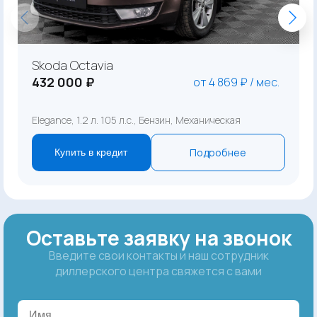
Skoda Octavia
432 000 ₽
от 4 869 ₽ / мес.
Elegance, 1.2 л. 105 л.с., Бензин, Механическая
Подробнее
Купить в кредит
Оставьте заявку на звонок
Введите свои контакты и наш сотрудник
диллерского центра свяжется с вами