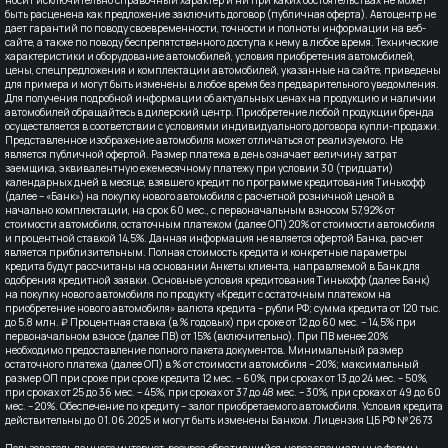
быть расценена как предложение заключить договор (публичная оферта). Автоцентр не
дает гарантий по поводу своевременности, точности и полноты информации на веб-
сайте, а также по поводу беспрепятственного доступа к нему в любое время. Технические
характеристики и оборудование автомобилей, условия приобретения автомобилей,
цены, спецпредложения и комплектации автомобилей, указанные на сайте, приведены
для примера и могут быть изменены в любое время без предварительного уведомления.
Для получения подробной информации об актуальных ценах на продукцию и наличии
автомобилей обращайтесь в дилерский центр. Приобретение любой продукции бренда
осуществляется в соответствии с условиями индивидуального договора купли-продажи.
Представленное изображение автомобиля может отличаться от реализуемого. Не
является публичной офертой. Размер платежа в день означает величину затрат
заемщика, эквивалентную ежемесячному платежу при условии 30 (тридцати)
календарных дней в месяце, взявшего кредит по программе кредитования Тинькофф
(далее – «Банк») на покупку нового автомобиля с расчетной розничной ценой в
начально комплектации, на срок 60 мес., с первоначальным взносом 57,92% от
стоимости автомобиля, остаточным платежом (далее ОП) 20% от стоимости автомобиля
и процентной ставкой 14,5%. Данная информация не является офертой Банка, расчет
является приблизительным. Полная стоимость кредита и конкретные параметры
кредита будут рассчитаны на основании Анкеты клиента, направляемой в Банк для
одобрения кредитной заявки. Основные условия кредитования Тинькофф (далее Банк)
на покупку нового автомобиля по продукту «Кредит с остаточным платежом на
приобретение нового автомобиля» валюта кредита – рубли РФ; сумма кредита от 120 тыс.
до 5.8 млн. ₽ Процентная ставка (в % годовых) при сроке от 12 до 60 мес. – 14,5% при
первоначальном взносе (далее ПВ) от 15% (включительно). При ПВ менее 20%
необходимо предоставление полного пакета документов. Минимальный размер
остаточного платежа (далее ОП) в % от стоимости автомобиля – 20%; максимальный
размер ОП при сроке при сроке кредита 12 мес. – 60%, при сроках от 13 до 24 мес. – 50%,
при сроках от 25 до 36 мес. – 45%, при сроках от 37 до 48 мес. – 30%, при сроках от 49 до 60
мес. – 20%. Обеспечение по кредиту – залог приобретаемого автомобиля. Условия кредита
действительны до 01.06.2025 и могут быть изменены Банком. Лицензия ЦБ РФ № 2673
Пользователь данного интернет-ресурса обратившийся, через специальные формы