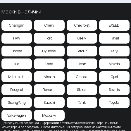
Марки в наличии
Changan
Chery
Chevrolet
EXEED
FAW
Ford
Geely
Haval
Honda
Hyundai
Jetour
Kaiyi
Kia
Lada
Livan
Mazda
Mitsubishi
Nissan
Omoda
Opel
Peugeot
Renault
Skoda
Solaris
SsangYong
Suzuki
Tank
Toyota
Volkswagen
Москвич
Для получения подробной информации о стоимости автомобилей обращайтесь к
менеджерам по продажам. Любая информация, содержащаяся на настоящем сайте,
носит исключительно справочный характер и ни при каких обстоятельствах не может