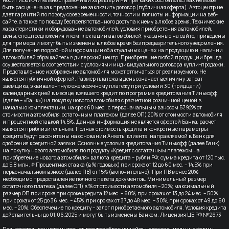
быть расценена как предложение заключить договор (публичная оферта). Автоцентр не
дает гарантий по поводу своевременности, точности и полноты информации на веб-
сайте, а также по поводу беспрепятственного доступа к нему в любое время. Технические
характеристики и оборудование автомобилей, условия приобретения автомобилей,
цены, спецпредложения и комплектации автомобилей, указанные на сайте, приведены
для примера и могут быть изменены в любое время без предварительного уведомления.
Для получения подробной информации об актуальных ценах на продукцию и наличии
автомобилей обращайтесь в дилерский центр. Приобретение любой продукции бренда
осуществляется в соответствии с условиями индивидуального договора купли-продажи.
Представленное изображение автомобиля может отличаться от реализуемого. Не
является публичной офертой. Размер платежа в день означает величину затрат
заемщика, эквивалентную ежемесячному платежу при условии 30 (тридцати)
календарных дней в месяце, взявшего кредит по программе кредитования Тинькофф
(далее – «Банк») на покупку нового автомобиля с расчетной розничной ценой в
начально комплектации, на срок 60 мес., с первоначальным взносом 57,92% от
стоимости автомобиля, остаточным платежом (далее ОП) 20% от стоимости автомобиля
и процентной ставкой 14,5%. Данная информация не является офертой Банка, расчет
является приблизительным. Полная стоимость кредита и конкретные параметры
кредита будут рассчитаны на основании Анкеты клиента, направляемой в Банк для
одобрения кредитной заявки. Основные условия кредитования Тинькофф (далее Банк)
на покупку нового автомобиля по продукту «Кредит с остаточным платежом на
приобретение нового автомобиля» валюта кредита – рубли РФ; сумма кредита от 120 тыс.
до 5.8 млн. ₽ Процентная ставка (в % годовых) при сроке от 12 до 60 мес. – 14,5% при
первоначальном взносе (далее ПВ) от 15% (включительно). При ПВ менее 20%
необходимо предоставление полного пакета документов. Минимальный размер
остаточного платежа (далее ОП) в % от стоимости автомобиля – 20%; максимальный
размер ОП при сроке при сроке кредита 12 мес. – 60%, при сроках от 13 до 24 мес. – 50%,
при сроках от 25 до 36 мес. – 45%, при сроках от 37 до 48 мес. – 30%, при сроках от 49 до 60
мес. – 20%. Обеспечение по кредиту – залог приобретаемого автомобиля. Условия кредита
действительны до 01.06.2025 и могут быть изменены Банком. Лицензия ЦБ РФ № 2673
Пользователь данного интернет-ресурса обратившийся, через специальные формы