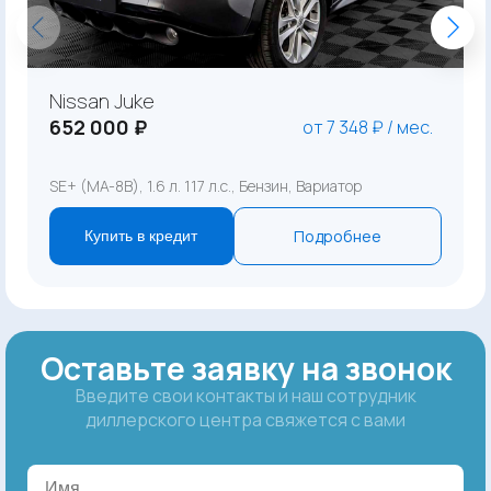
Nissan Juke
652 000 ₽
от 7 348 ₽ / мес.
SE+ (MA-8B), 1.6 л. 117 л.с., Бензин, Вариатор
Подробнее
Купить в кредит
Оставьте заявку на звонок
Введите свои контакты и наш сотрудник
диллерского центра свяжется с вами