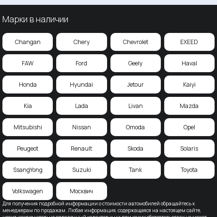
Марки в наличии
Changan
Chery
Chevrolet
EXEED
FAW
Ford
Geely
Haval
Honda
Hyundai
Jetour
Kaiyi
Kia
Lada
Livan
Mazda
Mitsubishi
Nissan
Omoda
Opel
Peugeot
Renault
Skoda
Solaris
SsangYong
Suzuki
Tank
Toyota
Volkswagen
Москвич
Для получения подробной информации о стоимости автомобилей обращайтесь к
менеджерам по продажам. Любая информация, содержащаяся на настоящем сайте,
носит исключительно справочный характер и ни при каких обстоятельствах не может