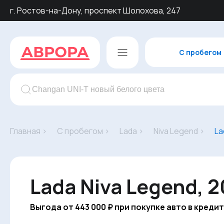
г. Ростов-на-Дону, проспект Шолохова, 247
С пробегом
Главная ›
С пробегом ›
Lada ›
Niva Legend ›
La
Lada Niva Legend, 2
Выгода от 443 000 ₽ при покупке авто в кредит