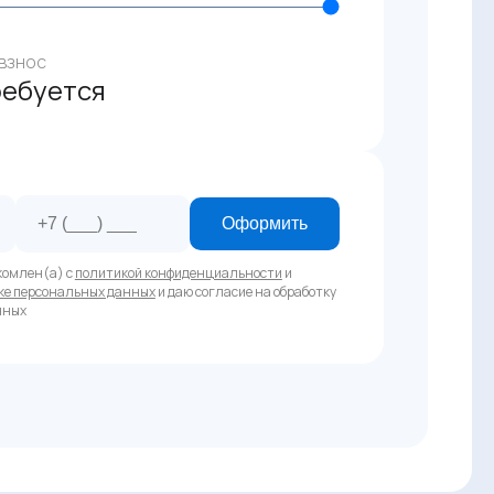
взнос
ребуется
Оформить
комлен(а) с
политикой конфиденциальности
и
ке персональных данных
и даю согласие на обработку
нных