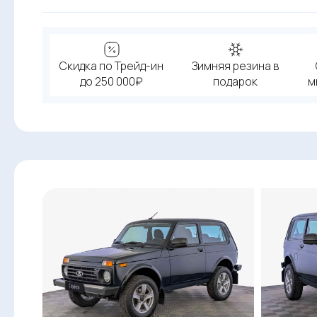
Скидка по Трейд-ин
Зимняя резина в
до 250 000₽
подарок
м