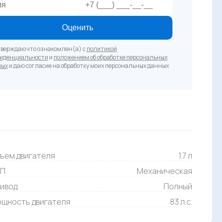
Оценить
верждаю что ознакомлен(а) с
политикой
иденциальности
и
положением об обработке персональных
ных
и даю согласие на обработку моих персональных данных
ъем двигателя
1.7 л
ПП
Механическая
ивод
Полный
щность двигателя
83 л.с.