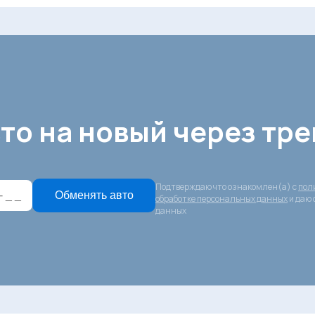
то на новый через тре
Подтверждаю что ознакомлен(а) с
пол
Обменять авто
обработке персональных данных
и даю 
данных