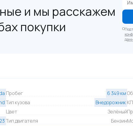
ные и мы расскажем
бах покупки
Подт
конф
дан
da
Пробег
6 349 км
Об
nd
Тип кузова
Внедорожник
К
Цвет
Зелёный
Пр
23
Тип двигателя
Бензин
Мо