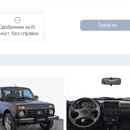
Трейд-ин
Одобрение за 15
инут, без справок