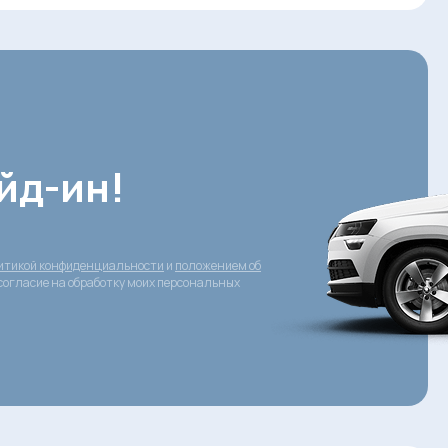
йд-ин!
итикой конфиденциальности
и
положением об
согласие на обработку моих персональных