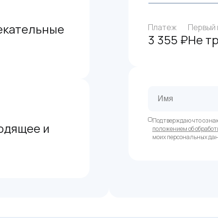
екательные
Платеж
Первый 
3 355 ₽
Не т
Подтверждаю что озна
одящее и
положением об обработ
моих персональных да