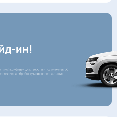
йд-ин!
итикой конфиденциальности
и
положением об
согласие на обработку моих персональных