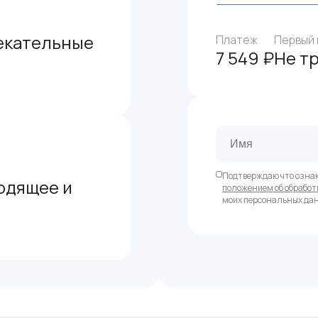
екательные
Платеж
Первый 
7 549 ₽
Не т
Подтверждаю что озна
одящее и
положением об обработ
моих персональных да