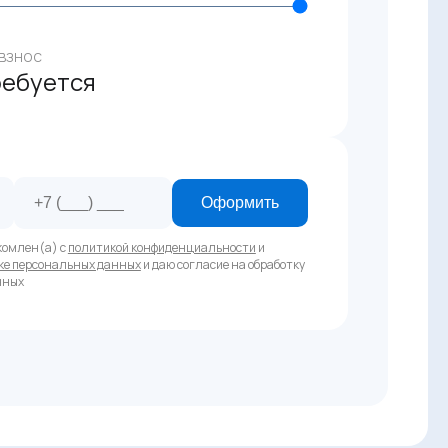
взнос
ребуется
Оформить
комлен(а) с
политикой конфиденциальности
и
ке персональных данных
и даю согласие на обработку
нных