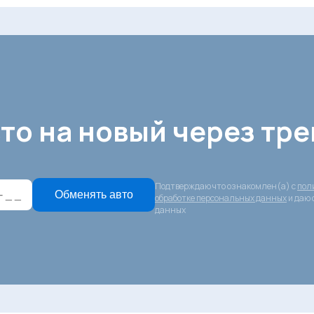
то на новый через тре
Подтверждаю что ознакомлен(а) с
пол
Обменять авто
обработке персональных данных
и даю 
данных