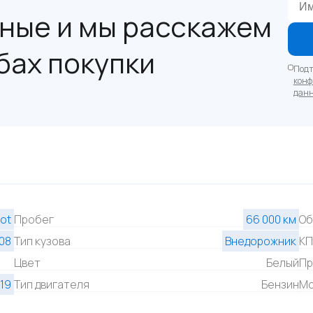
ные и мы расскажем
бах покупки
Подт
конф
дан
ot
Пробег
66 000 км
Об
08
Тип кузова
Внедорожник
К
Цвет
Белый
Пр
19
Тип двигателя
Бензин
Мо