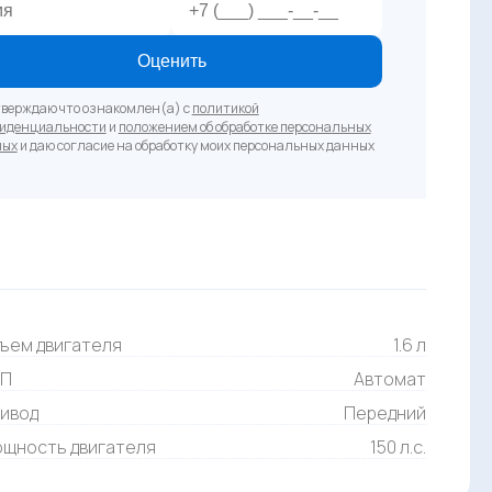
Оценить
верждаю что ознакомлен(а) с
политикой
иденциальности
и
положением об обработке персональных
ных
и даю согласие на обработку моих персональных данных
ъем двигателя
1.6 л
ПП
Автомат
ивод
Передний
щность двигателя
150 л.с.