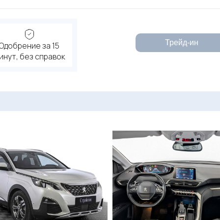
Трейд-ин
Одобрение за 15
инут, без справок