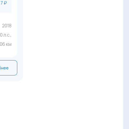
17 ₽
2018
50 л.с.,
906 км
бнее