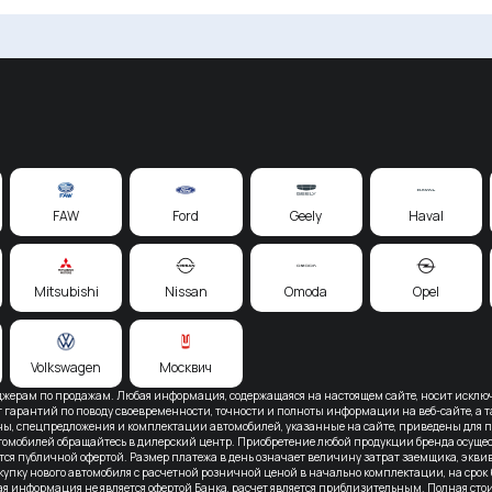
FAW
Ford
Geely
Haval
Mitsubishi
Nissan
Omoda
Opel
Volkswagen
Москвич
жерам по продажам. Любая информация, содержащаяся на настоящем сайте, носит исключи
 гарантий по поводу своевременности, точности и полноты информации на веб-сайте, а та
ны, спецпредложения и комплектации автомобилей, указанные на сайте, приведены для п
мобилей обращайтесь в дилерский центр. Приобретение любой продукции бренда осущест
ется публичной офертой. Размер платежа в день означает величину затрат заемщика, эк
купку нового автомобиля с расчетной розничной ценой в начально комплектации, на срок 
ная информация не является офертой Банка, расчет является приблизительным. Полная ст