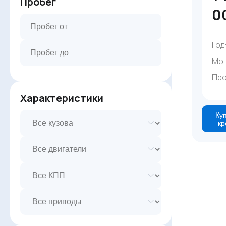
Пробег
0
Год
Мо
Про
Характеристики
Куп
кр