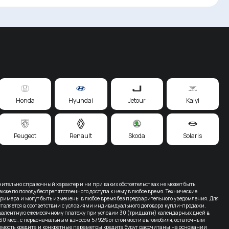
Honda
Hyundai
Jetour
Kaiyi
Peugeot
Renault
Skoda
Solaris
тельно справочный характер и ни при каких обстоятельствах не может быть
кже по поводу беспрепятственного доступа к нему в любое время. Технические
римера и могут быть изменены в любое время без предварительного уведомления. Для
вляется в соответствии с условиями индивидуального договора купли-продажи.
вивалентную ежемесячному платежу при условии 30 (тридцати) календарных дней в
60 мес., с первоначальным взносом 57,92% от стоимости автомобиля, остаточным
оимость кредита и конкретные параметры кредита будут рассчитаны на основании