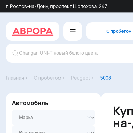
г. Ростов-на-Дону, проспект Шолохова, 247
С пробегом
Главная ›
С пробегом ›
Peugeot ›
5008
Автомобиль
Куп
на