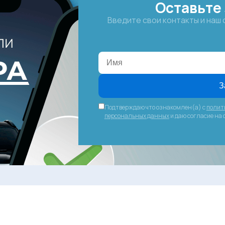
Оставьте 
Введите свои контакты и наш
З
Подтверждаю что ознакомлен(а) с
полит
персональных данных
и даю согласие на