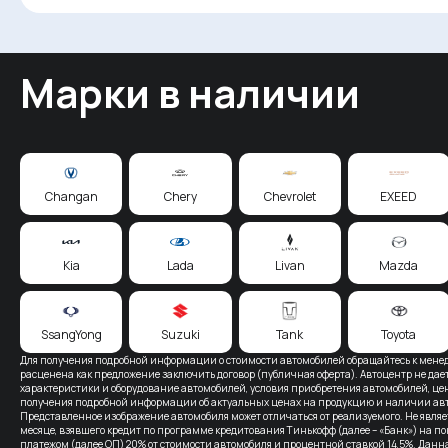
Марки в наличии
Changan
Chery
Chevrolet
EXEED
Kia
Lada
Livan
Mazda
SsangYong
Suzuki
Tank
Toyota
Для получения подробной информации о стоимости автомобилей обращайтесь к менед
расценена как предложение заключить договор (публичная оферта). Автоцентр не дает
характеристики и оборудование автомобилей, условия приобретения автомобилей, це
получения подробной информации об актуальных ценах на продукцию и наличии авто
Представленное изображение автомобиля может отличаться от реализуемого. Не явля
месяце, взявшего кредит по программе кредитования Тинькофф (далее – «Банк») на по
платежом (далее ОП) 20% от стоимости автомобиля и процентной ставкой 14,5%. Дан