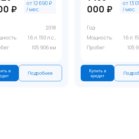
от 12 690 ₽
от 13 0
00 ₽
000 ₽
/ мес.
/ мес.
:
2018
Год:
щность:
1.6 л. 150 л.с.,
Мощность:
1.6 л. 1
бег:
105 906 км
Пробег:
105 
ить в
Купить в
Подробнее
Подро
едит
кредит