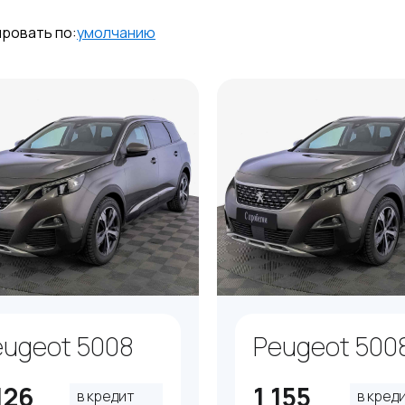
ровать по:
умолчанию
eugeot 5008
Peugeot 500
126
1 155
в кредит
в кред