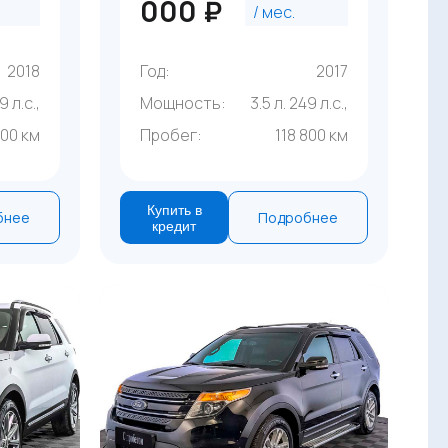
000 ₽
/ мес.
2018
Год:
2017
9 л.с.,
Мощность:
3.5 л. 249 л.с.,
000 км
Пробег:
118 800 км
Купить в
бнее
Подробнее
кредит