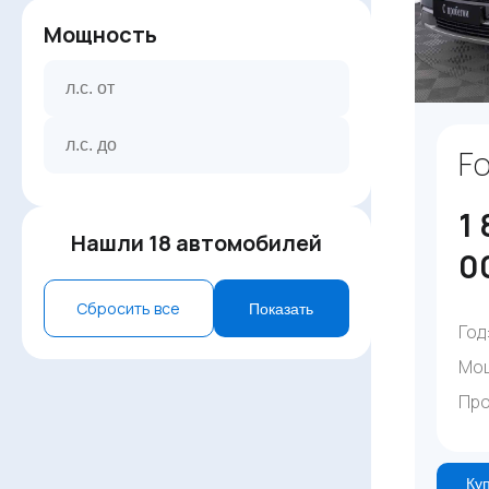
Мощность
Fo
1 
Нашли
18
автомобилей
0
Сбросить все
Показать
Год
Мо
Про
Куп