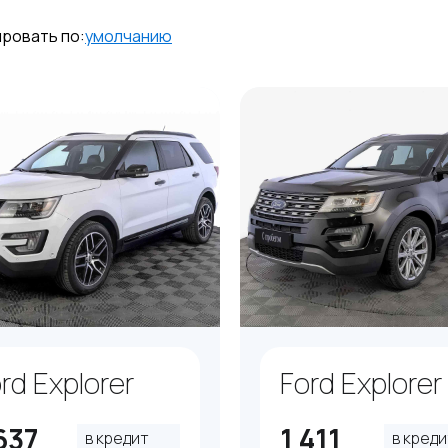
ровать по:
умолчанию
rd Explorer
Ford Explorer
637
1 411
в кредит
в креди