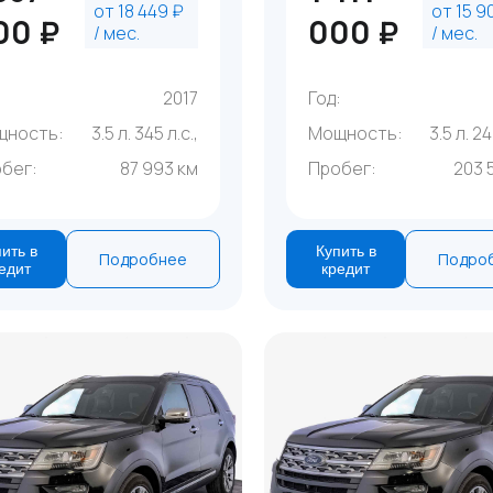
от 18 449 ₽
от 15 9
00 ₽
000 ₽
/ мес.
/ мес.
:
2017
Год:
щность:
3.5 л. 345 л.с.,
Мощность:
3.5 л. 24
бег:
87 993 км
Пробег:
203 
ить в
Купить в
Подробнее
Подро
едит
кредит