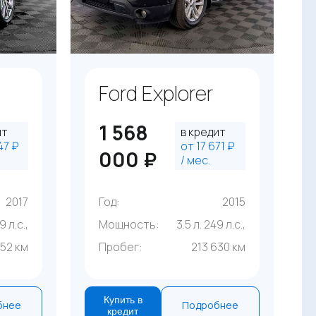
Ford Explorer
1 568
ит
в кредит
47 ₽
от 17 671 ₽
000 ₽
/ мес.
2017
Год:
2015
9 л.с.,
Мощность:
3.5 л. 249 л.с.,
152 км
Пробег:
213 630 км
Купить в
бнее
Подробнее
кредит