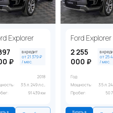
rd Explorer
Ford Explorer
897
2 255
в кредит
в кред
от 21 379 ₽
от 25 4
00 ₽
000 ₽
/ мес.
/ мес.
:
2018
Год:
щность:
3.5 л. 249 л.с.,
Мощность:
3.5 л. 24
бег:
91 439 км
Пробег:
50 
ить в
Купить в