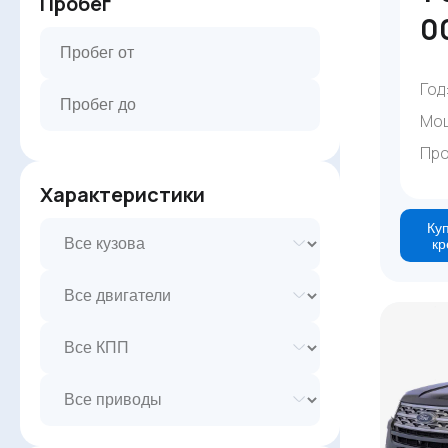
Пробег
0
Год
Мо
Про
Характеристики
Куп
кр