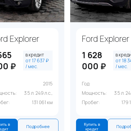
rd Explorer
Ford Explorer
565
1 628
в кредит
в кред
от 17 637 ₽
от 18 3
00 ₽
000 ₽
/ мес.
/ мес.
:
2015
Год:
щность:
3.5 л. 249 л.с.,
Мощность:
3.5 л. 24
бег:
131 061 км
Пробег:
179 
ить в
Купить в
Подробнее
Подро
едит
кредит