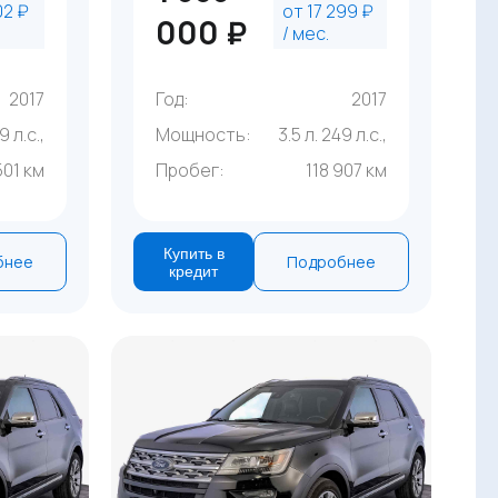
02 ₽
от 17 299 ₽
000 ₽
/ мес.
2017
Год:
2017
9 л.с.,
Мощность:
3.5 л. 249 л.с.,
501 км
Пробег:
118 907 км
Купить в
бнее
Подробнее
кредит