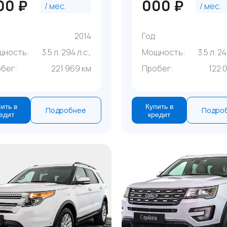
00 ₽
000 ₽
/ мес.
/ мес.
:
2014
Год:
щность:
3.5 л. 294 л.с.,
Мощность:
3.5 л. 24
бег:
221 969 км
Пробег:
122 
ить в
Купить в
Подробнее
Подро
едит
кредит