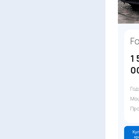
Fo
1 
0
Год
Мо
Про
Куп
кр