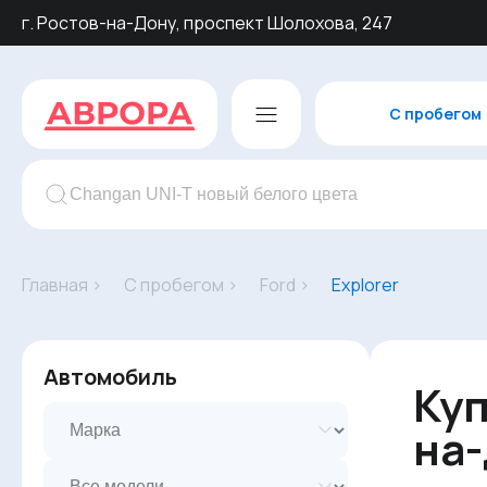
г. Ростов-на-Дону, проспект Шолохова, 247
С пробегом
Главная ›
С пробегом ›
Ford ›
Explorer
Автомобиль
Куп
на