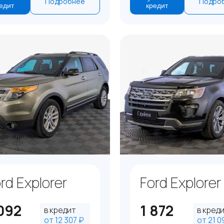
Подробнее
Подро
едит
кредит
rd Explorer
Ford Explorer
 092
1 872
в кредит
в кред
от 12 307 ₽
от 21 0