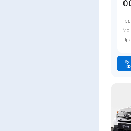
0
Год
Мо
Про
Куп
кр