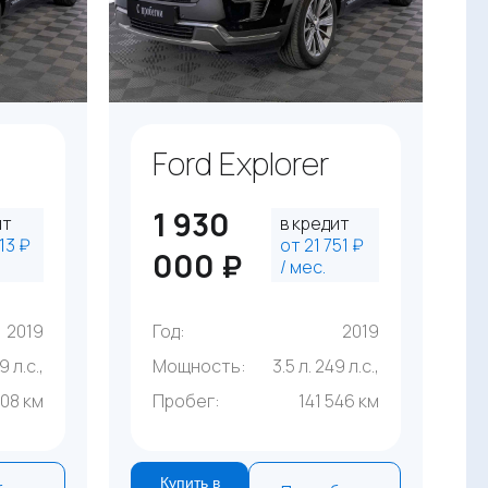
Ford Explorer
1 930
ит
в кредит
13 ₽
от 21 751 ₽
000 ₽
/ мес.
2019
Год:
2019
9 л.с.,
Мощность:
3.5 л. 249 л.с.,
708 км
Пробег:
141 546 км
Купить в