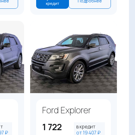
бнее
Подробнее
кредит
Ford Explorer
1 722
ит
в кредит
97 ₽
от 19 407 ₽