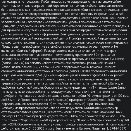
менеджерам по продажам. Любая информация, содержащаяся на настоящем сайте,
носит исключительно справочный характер и ни при каких обстоятельствах не может
быть расценена как предложение заключить договор (публичная оферта). Автоцентр не
дает гарантий по поводу своевременности, точности и полноты информации на веб-
сайте, а также по поводу беспрепятственного доступа к нему в любое время. Технические
характеристики и оборудование автомобилей, условия приобретения автомобилей,
цены, спецпредложения и комплектации автомобилей, указанные на сайте, приведены
для примера и могут быть изменены в любое время без предварительного уведомления.
Для получения подробной информации об актуальных ценах на продукцию и наличии
автомобилей обращайтесь в дилерский центр. Приобретение любой продукции бренда
осуществляется в соответствии с условиями индивидуального договора купли-продажи.
Представленное изображение автомобиля может отличаться от реализуемого. Не
является публичной офертой. Размер платежа в день означает величину затрат
заемщика, эквивалентную ежемесячному платежу при условии 30 (тридцати)
календарных дней в месяце, взявшего кредит по программе кредитования Тинькофф
(далее – «Банк») на покупку нового автомобиля с расчетной розничной ценой в
начально комплектации, на срок 60 мес., с первоначальным взносом 57,92% от
стоимости автомобиля, остаточным платежом (далее ОП) 20% от стоимости автомобиля
и процентной ставкой 14,5%. Данная информация не является офертой Банка, расчет
является приблизительным. Полная стоимость кредита и конкретные параметры
кредита будут рассчитаны на основании Анкеты клиента, направляемой в Банк для
одобрения кредитной заявки. Основные условия кредитования Тинькофф (далее Банк)
на покупку нового автомобиля по продукту «Кредит с остаточным платежом на
приобретение нового автомобиля» валюта кредита – рубли РФ; сумма кредита от 120 тыс.
до 5.8 млн. ₽ Процентная ставка (в % годовых) при сроке от 12 до 60 мес. – 14,5% при
первоначальном взносе (далее ПВ) от 15% (включительно). При ПВ менее 20%
необходимо предоставление полного пакета документов. Минимальный размер
остаточного платежа (далее ОП) в % от стоимости автомобиля – 20%; максимальный
размер ОП при сроке при сроке кредита 12 мес. – 60%, при сроках от 13 до 24 мес. – 50%,
при сроках от 25 до 36 мес. – 45%, при сроках от 37 до 48 мес. – 30%, при сроках от 49 до 60
мес. – 20%. Обеспечение по кредиту – залог приобретаемого автомобиля. Условия кредита
действительны до 01.06.2025 и могут быть изменены Банком. Лицензия ЦБ РФ № 2673