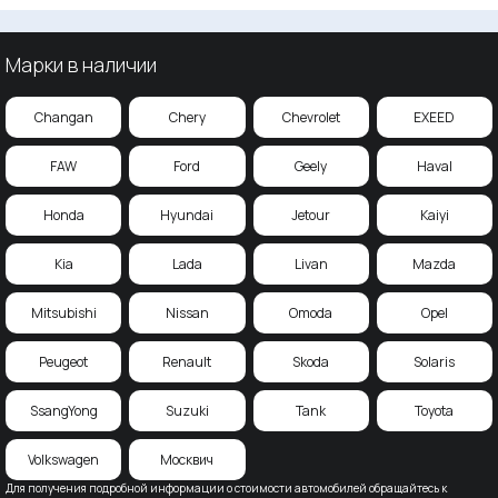
Марки в наличии
Changan
Chery
Chevrolet
EXEED
FAW
Ford
Geely
Haval
Honda
Hyundai
Jetour
Kaiyi
Kia
Lada
Livan
Mazda
Mitsubishi
Nissan
Omoda
Opel
Peugeot
Renault
Skoda
Solaris
SsangYong
Suzuki
Tank
Toyota
Volkswagen
Москвич
Для получения подробной информации о стоимости автомобилей обращайтесь к