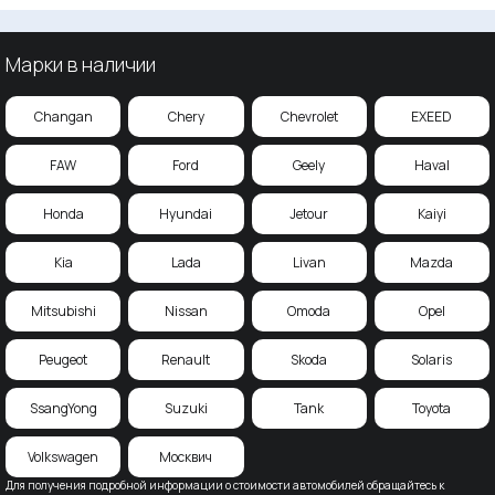
Марки в наличии
Changan
Chery
Chevrolet
EXEED
FAW
Ford
Geely
Haval
Honda
Hyundai
Jetour
Kaiyi
Kia
Lada
Livan
Mazda
Mitsubishi
Nissan
Omoda
Opel
Peugeot
Renault
Skoda
Solaris
SsangYong
Suzuki
Tank
Toyota
Volkswagen
Москвич
Для получения подробной информации о стоимости автомобилей обращайтесь к