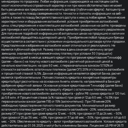
менеджерам по продажам. Любая информация, содержащаяся на настоящем сайте,
носит исключительно справочный характер и ни при каких обстоятельствах не может
быть расценена как предложение заключить договор (публичная оферта). Автоцентр не
дает гарантий по поводу своевременности, точности и полноты информации на веб-
сайте, а также по поводу беспрепятственного доступа к нему в любое время. Технические
характеристики и оборудование автомобилей, условия приобретения автомобилей,
цены, спецпредложения и комплектации автомобилей, указанные на сайте, приведены
для примера и могут быть изменены в любое время без предварительного уведомления.
Для получения подробной информации об актуальных ценах на продукцию и наличии
автомобилей обращайтесь в дилерский центр. Приобретение любой продукции бренда
осуществляется в соответствии с условиями индивидуального договора купли-продажи.
Представленное изображение автомобиля может отличаться от реализуемого. Не
является публичной офертой. Размер платежа в день означает величину затрат
заемщика, эквивалентную ежемесячному платежу при условии 30 (тридцати)
календарных дней в месяце, взявшего кредит по программе кредитования Тинькофф
(далее – «Банк») на покупку нового автомобиля с расчетной розничной ценой в
начально комплектации, на срок 60 мес., с первоначальным взносом 57,92% от
стоимости автомобиля, остаточным платежом (далее ОП) 20% от стоимости автомобиля
и процентной ставкой 14,5%. Данная информация не является офертой Банка, расчет
является приблизительным. Полная стоимость кредита и конкретные параметры
кредита будут рассчитаны на основании Анкеты клиента, направляемой в Банк для
одобрения кредитной заявки. Основные условия кредитования Тинькофф (далее Банк)
на покупку нового автомобиля по продукту «Кредит с остаточным платежом на
приобретение нового автомобиля» валюта кредита – рубли РФ; сумма кредита от 120 тыс.
до 5.8 млн. ₽ Процентная ставка (в % годовых) при сроке от 12 до 60 мес. – 14,5% при
первоначальном взносе (далее ПВ) от 15% (включительно). При ПВ менее 20%
необходимо предоставление полного пакета документов. Минимальный размер
остаточного платежа (далее ОП) в % от стоимости автомобиля – 20%; максимальный
размер ОП при сроке при сроке кредита 12 мес. – 60%, при сроках от 13 до 24 мес. – 50%,
при сроках от 25 до 36 мес. – 45%, при сроках от 37 до 48 мес. – 30%, при сроках от 49 до 60
мес. – 20%. Обеспечение по кредиту – залог приобретаемого автомобиля. Условия кредита
действительны до 01.06.2025 и могут быть изменены Банком. Лицензия ЦБ РФ № 2673