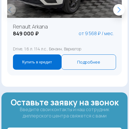
Renault Arkana
849 000 ₽
от 9 568 ₽ / мес.
Drive, 1.6 л. 114 л.с., Бензин, Вариатор
Подробнее
Купить в кредит
Оставьте заявку на звонок
Введите свои контакты и наш сотрудник
диллерского центра свяжется с вами