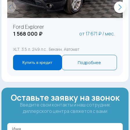
Ford Explorer
1 568 000 ₽
от 17 671 ₽ / мес.
XLT, 3.5 л. 249 л.с., Бензин, Автомат
Подробнее
Купить в кредит
Оставьте заявку на звонок
Введите свои контакты и наш сотрудник
диллерского центра свяжется с вами