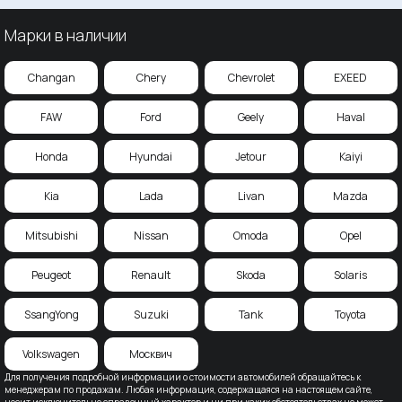
Марки в наличии
Changan
Chery
Chevrolet
EXEED
FAW
Ford
Geely
Haval
Honda
Hyundai
Jetour
Kaiyi
Kia
Lada
Livan
Mazda
Mitsubishi
Nissan
Omoda
Opel
Peugeot
Renault
Skoda
Solaris
SsangYong
Suzuki
Tank
Toyota
Volkswagen
Москвич
Для получения подробной информации о стоимости автомобилей обращайтесь к
менеджерам по продажам. Любая информация, содержащаяся на настоящем сайте,
носит исключительно справочный характер и ни при каких обстоятельствах не может