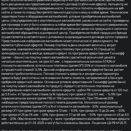
быть расценена как предложение заключить договор (публичная оферта). Автоцентр не
дает гарантий по поводу своевременности, точности и полноты информации на веб-
сайте, а также по поводу беспрепятственного доступа к нему в любое время. Технические
характеристики и оборудование автомобилей, условия приобретения автомобилей,
цены, спецпредложения и комплектации автомобилей, указанные на сайте, приведены
для примера и могут быть изменены в любое время без предварительного уведомления.
Для получения подробной информации об актуальных ценах на продукцию и наличии
автомобилей обращайтесь в дилерский центр. Приобретение любой продукции бренда
осуществляется в соответствии с условиями индивидуального договора купли-продажи.
Представленное изображение автомобиля может отличаться от реализуемого. Не
является публичной офертой. Размер платежа в день означает величину затрат
заемщика, эквивалентную ежемесячному платежу при условии 30 (тридцати)
календарных дней в месяце, взявшего кредит по программе кредитования Тинькофф
(далее – «Банк») на покупку нового автомобиля с расчетной розничной ценой в
начально комплектации, на срок 60 мес., с первоначальным взносом 57,92% от
стоимости автомобиля, остаточным платежом (далее ОП) 20% от стоимости автомобиля
и процентной ставкой 14,5%. Данная информация не является офертой Банка, расчет
является приблизительным. Полная стоимость кредита и конкретные параметры
кредита будут рассчитаны на основании Анкеты клиента, направляемой в Банк для
одобрения кредитной заявки. Основные условия кредитования Тинькофф (далее Банк)
на покупку нового автомобиля по продукту «Кредит с остаточным платежом на
приобретение нового автомобиля» валюта кредита – рубли РФ; сумма кредита от 120 тыс.
до 5.8 млн. ₽ Процентная ставка (в % годовых) при сроке от 12 до 60 мес. – 14,5% при
первоначальном взносе (далее ПВ) от 15% (включительно). При ПВ менее 20%
необходимо предоставление полного пакета документов. Минимальный размер
остаточного платежа (далее ОП) в % от стоимости автомобиля – 20%; максимальный
размер ОП при сроке при сроке кредита 12 мес. – 60%, при сроках от 13 до 24 мес. – 50%,
при сроках от 25 до 36 мес. – 45%, при сроках от 37 до 48 мес. – 30%, при сроках от 49 до 60
мес. – 20%. Обеспечение по кредиту – залог приобретаемого автомобиля. Условия кредита
действительны до 01.06.2025 и могут быть изменены Банком. Лицензия ЦБ РФ № 2673
Пользователь данного интернет-ресурса обратившийся, через специальные формы