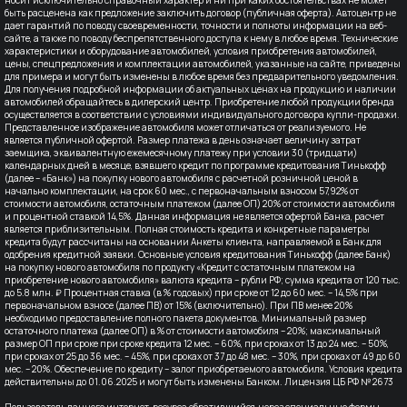
быть расценена как предложение заключить договор (публичная оферта). Автоцентр не
дает гарантий по поводу своевременности, точности и полноты информации на веб-
сайте, а также по поводу беспрепятственного доступа к нему в любое время. Технические
характеристики и оборудование автомобилей, условия приобретения автомобилей,
цены, спецпредложения и комплектации автомобилей, указанные на сайте, приведены
для примера и могут быть изменены в любое время без предварительного уведомления.
Для получения подробной информации об актуальных ценах на продукцию и наличии
автомобилей обращайтесь в дилерский центр. Приобретение любой продукции бренда
осуществляется в соответствии с условиями индивидуального договора купли-продажи.
Представленное изображение автомобиля может отличаться от реализуемого. Не
является публичной офертой. Размер платежа в день означает величину затрат
заемщика, эквивалентную ежемесячному платежу при условии 30 (тридцати)
календарных дней в месяце, взявшего кредит по программе кредитования Тинькофф
(далее – «Банк») на покупку нового автомобиля с расчетной розничной ценой в
начально комплектации, на срок 60 мес., с первоначальным взносом 57,92% от
стоимости автомобиля, остаточным платежом (далее ОП) 20% от стоимости автомобиля
и процентной ставкой 14,5%. Данная информация не является офертой Банка, расчет
является приблизительным. Полная стоимость кредита и конкретные параметры
кредита будут рассчитаны на основании Анкеты клиента, направляемой в Банк для
одобрения кредитной заявки. Основные условия кредитования Тинькофф (далее Банк)
на покупку нового автомобиля по продукту «Кредит с остаточным платежом на
приобретение нового автомобиля» валюта кредита – рубли РФ; сумма кредита от 120 тыс.
до 5.8 млн. ₽ Процентная ставка (в % годовых) при сроке от 12 до 60 мес. – 14,5% при
первоначальном взносе (далее ПВ) от 15% (включительно). При ПВ менее 20%
необходимо предоставление полного пакета документов. Минимальный размер
остаточного платежа (далее ОП) в % от стоимости автомобиля – 20%; максимальный
размер ОП при сроке при сроке кредита 12 мес. – 60%, при сроках от 13 до 24 мес. – 50%,
при сроках от 25 до 36 мес. – 45%, при сроках от 37 до 48 мес. – 30%, при сроках от 49 до 60
мес. – 20%. Обеспечение по кредиту – залог приобретаемого автомобиля. Условия кредита
действительны до 01.06.2025 и могут быть изменены Банком. Лицензия ЦБ РФ № 2673
Пользователь данного интернет-ресурса обратившийся, через специальные формы