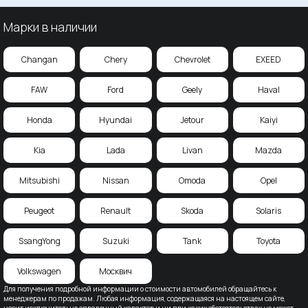
Марки в наличии
Changan
Chery
Chevrolet
EXEED
FAW
Ford
Geely
Haval
Honda
Hyundai
Jetour
Kaiyi
Kia
Lada
Livan
Mazda
Mitsubishi
Nissan
Omoda
Opel
Peugeot
Renault
Skoda
Solaris
SsangYong
Suzuki
Tank
Toyota
Volkswagen
Москвич
Для получения подробной информации о стоимости автомобилей обращайтесь к
менеджерам по продажам. Любая информация, содержащаяся на настоящем сайте,
носит исключительно справочный характер и ни при каких обстоятельствах не может