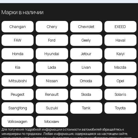
Марки в наличии
Changan
Chery
Chevrolet
EXEED
FAW
Ford
Geely
Haval
Honda
Hyundai
Jetour
Kaiyi
Kia
Lada
Livan
Mazda
Mitsubishi
Nissan
Omoda
Opel
Peugeot
Renault
Skoda
Solaris
SsangYong
Suzuki
Tank
Toyota
Volkswagen
Москвич
Для получения подробной информации о стоимости автомобилей обращайтесь к
менеджерам по продажам. Любая информация, содержащаяся на настоящем сайте,
носит исключительно справочный характер и ни при каких обстоятельствах не может