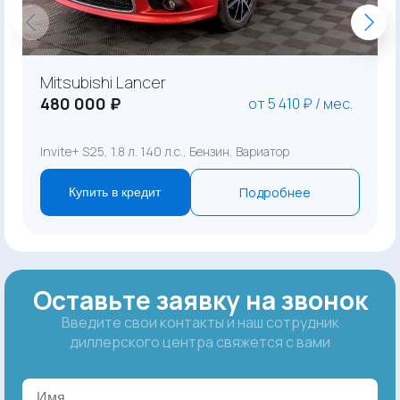
Mitsubishi Lancer
480 000 ₽
от 5 410 ₽ / мес.
Invite+ S25, 1.8 л. 140 л.с., Бензин, Вариатор
Подробнее
Купить в кредит
Оставьте заявку на звонок
Введите свои контакты и наш сотрудник
диллерского центра свяжется с вами