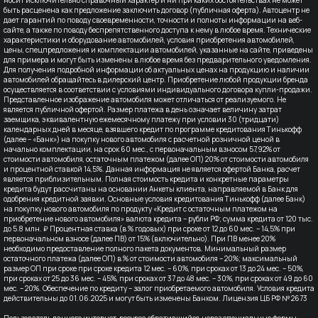
быть расценена как предложение заключить договор (публичная оферта). Автоцентр не
дает гарантий по поводу своевременности, точности и полноты информации на веб-
сайте, а также по поводу беспрепятственного доступа к нему в любое время. Технические
характеристики и оборудование автомобилей, условия приобретения автомобилей,
цены, спецпредложения и комплектации автомобилей, указанные на сайте, приведены
для примера и могут быть изменены в любое время без предварительного уведомления.
Для получения подробной информации об актуальных ценах на продукцию и наличии
автомобилей обращайтесь в дилерский центр. Приобретение любой продукции бренда
осуществляется в соответствии с условиями индивидуального договора купли-продажи.
Представленное изображение автомобиля может отличаться от реализуемого. Не
является публичной офертой. Размер платежа в день означает величину затрат
заемщика, эквивалентную ежемесячному платежу при условии 30 (тридцати)
календарных дней в месяце, взявшего кредит по программе кредитования Тинькофф
(далее – «Банк») на покупку нового автомобиля с расчетной розничной ценой в
начально комплектации, на срок 60 мес., с первоначальным взносом 57,92% от
стоимости автомобиля, остаточным платежом (далее ОП) 20% от стоимости автомобиля
и процентной ставкой 14,5%. Данная информация не является офертой Банка, расчет
является приблизительным. Полная стоимость кредита и конкретные параметры
кредита будут рассчитаны на основании Анкеты клиента, направляемой в Банк для
одобрения кредитной заявки. Основные условия кредитования Тинькофф (далее Банк)
на покупку нового автомобиля по продукту «Кредит с остаточным платежом на
приобретение нового автомобиля» валюта кредита – рубли РФ; сумма кредита от 120 тыс.
до 5.8 млн. ₽ Процентная ставка (в % годовых) при сроке от 12 до 60 мес. – 14,5% при
первоначальном взносе (далее ПВ) от 15% (включительно). При ПВ менее 20%
необходимо предоставление полного пакета документов. Минимальный размер
остаточного платежа (далее ОП) в % от стоимости автомобиля – 20%; максимальный
размер ОП при сроке при сроке кредита 12 мес. – 60%, при сроках от 13 до 24 мес. – 50%,
при сроках от 25 до 36 мес. – 45%, при сроках от 37 до 48 мес. – 30%, при сроках от 49 до 60
мес. – 20%. Обеспечение по кредиту – залог приобретаемого автомобиля. Условия кредита
действительны до 01.06.2025 и могут быть изменены Банком. Лицензия ЦБ РФ № 2673
Пользователь данного интернет-ресурса обратившийся, через специальные формы